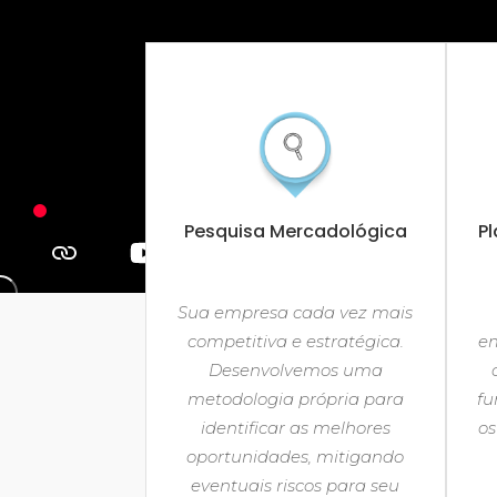
Pesquisa Mercadológica
P
Sua empresa cada vez mais
competitiva e estratégica.
em
Desenvolvemos uma
metodologia própria para
fu
identificar as melhores
os
oportunidades, mitigando
eventuais riscos para seu