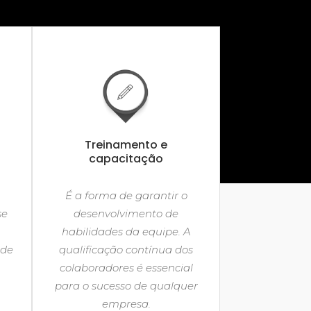
Treinamento e
capacitação
É a forma de garantir o
se
desenvolvimento de
habilidades da equipe. A
 de
qualificação contínua dos
colaboradores é essencial
para o sucesso de qualquer
empresa.