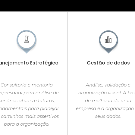
lanejamento Estratégico
Gestão de dados
Consultoria e mentoria
Análise, validação e
presarial para análise de
organização visual. A ba
cenários atuais e futuros,
de melhoria de uma
ndamentais para planejar
empresa é a organização
 caminhos mais assertivos
seus dados.
para a organização.